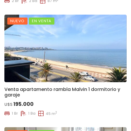
2 Br
2 Ba
87 m
NUEVO
EN VENTA
Venta apartamento rambla Malvin 1 dormitorio y
garaje
195.000
U$S
2
1 Br
1 Ba
45 m