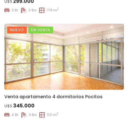
299.000
U$S
2
3 Br
2 Ba
178 m
NUEVO
EN VENTA
Venta apartamento 4 dormitorios Pocitos
345.000
U$S
2
4 Br
3 Ba
110 m