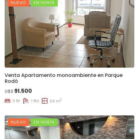
NUEVO
EN VENTA
Venta Apartamento monoambiente en Parque
Rodó
91.500
U$S
2
0 Br
1 Ba
24 m
NUEVO
EN VENTA