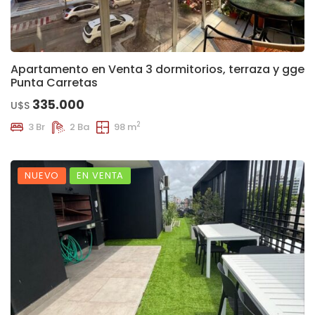
Apartamento en Venta 3 dormitorios, terraza y gge
Punta Carretas
335.000
U$S
2
3 Br
2 Ba
98 m
NUEVO
EN VENTA