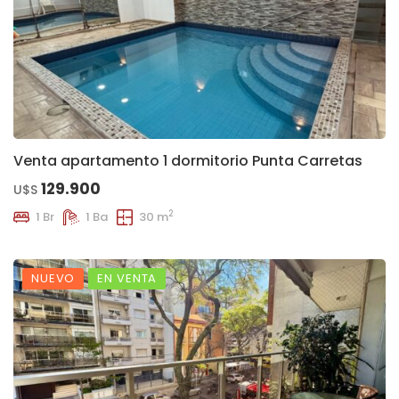
Venta apartamento 1 dormitorio Punta Carretas
129.900
U$S
2
1 Br
1 Ba
30 m
NUEVO
EN VENTA