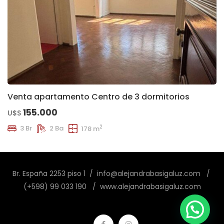
Venta apartamento Centro de 3 dormitorios
155.000
U$S
2
3 Br
2 Ba
178 m
Br. España 2253 piso 1 / info@alejandrabasigaluz.com /
(+598) 99 033 190 / www.alejandrabasigaluz.com