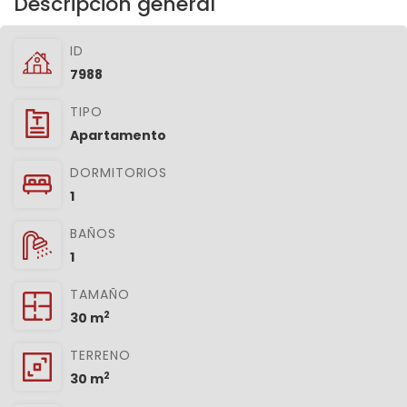
Descripción general
ID
7988
TIPO
Apartamento
DORMITORIOS
1
BAÑOS
1
TAMAÑO
2
30 m
TERRENO
2
30 m